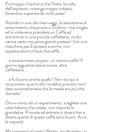
Purtroppo il rischio è che l’Italia, la culla 
dell’espresso, rimanga troppo indietro 
facendosi superare da molti paesi! 
Ricordo in uno dei miei viaggi, la sensazione di 
smarrimento che provai a Dublino: mia moglie 
ed io volevamo prendere un Caffè ed 
entrammo in una piccola caffetteria, molto 
carina certo ma senza grandi pretese! Vidi una 
macchina per Espresso e sorrisi, non 
aspettandomi chissà che caffè…
...e invece rimasi stupito: un ottimo caffè! Il 
giorno seguente stessa scena, altra 
caffetteria…
...e fu buono anche quello! Non sto qui a 
raccontarvi quanti altri ne abbia provato ma il 
dato sconcertante è che la media era più che 
discreta!
Ora vi invito ad un esperimento: scegliete una 
città italiana che volete, non importa la 
grandezza. Provate ad entrare in diversi bar e 
ditemi quanti di questi caffè sono buoni. A voi 
la risposta.
Ma torniamo al nostro filtrato, ho divagato un 