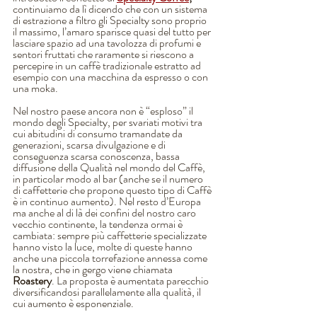
continuiamo da lì dicendo che con un sistema 
di estrazione a filtro gli Specialty sono proprio 
il massimo, l’amaro sparisce quasi del tutto per 
lasciare spazio ad una tavolozza di profumi e 
sentori fruttati che raramente si riescono a 
percepire in un caffè tradizionale estratto ad 
esempio con una macchina da espresso o con 
una moka. 
Nel nostro paese ancora non è “esploso” il 
mondo degli Specialty, per svariati motivi tra 
cui abitudini di consumo tramandate da 
generazioni, scarsa divulgazione e di 
conseguenza scarsa conoscenza, bassa 
diffusione della Qualità nel mondo del Caffè, 
in particolar modo al bar (anche se il numero 
di caffetterie che propone questo tipo di Caffè 
è in continuo aumento). Nel resto d’Europa 
ma anche al di là dei confini del nostro caro 
vecchio continente, la tendenza ormai è 
cambiata: sempre più caffetterie specializzate 
hanno visto la luce, molte di queste hanno 
anche una piccola torrefazione annessa come 
la nostra, che in gergo viene chiamata 
Roastery
. La proposta è aumentata parecchio 
diversificandosi parallelamente alla qualità, il 
cui aumento è esponenziale. 