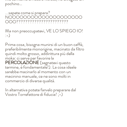
pochino…
...sapete come si prepara? 
NOOOOOOOOOOOOOOOOOOOO
OOO???????????????????????
Ma non preoccupatevi, VE LO SPIEGO IO! 
:-)
Prima cosa, bisogna munirsi di un buon caffè, 
preferibilmente monorigine, macinato da filtro 
quindi molto grosso, addirittura più della 
moka: ci serve per favorire la 
PERCOLAZIONE
 (segnatevi questo 
termine, è fondamentale!). La cosa ideale 
sarebbe macinarlo al momento con un 
macinino manuale, ce ne sono molti in 
commercio di diverse qualità. 
In alternativa potete farvelo preparare dal 
Vostro Torrefattore di fiducia! ;-)