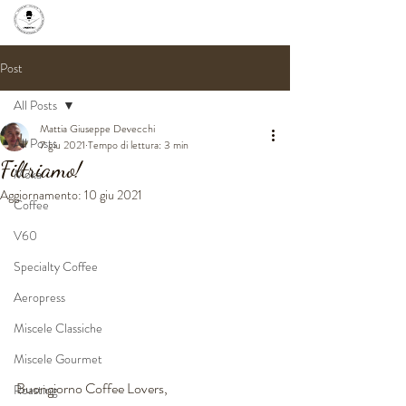
Post
All Posts
Mattia Giuseppe Devecchi
All Posts
7 giu 2021
Tempo di lettura: 3 min
Filtriamo!
Moka
Aggiornamento:
10 giu 2021
Coffee
V60
Specialty Coffee
Aeropress
Miscele Classiche
Miscele Gourmet
Buongiorno Coffee Lovers,
Roasting