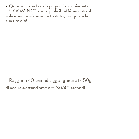
- Questa prima fase in gergo viene chiamata 
“BLOOMING”, nella quale il caffè seccato al 
sole e successivamente tostato, riacquista la 
sua umidità. 
- Raggiunti 40 secondi aggiungiamo altri 50g 
di acqua e attendiamo altri 30/40 secondi. 