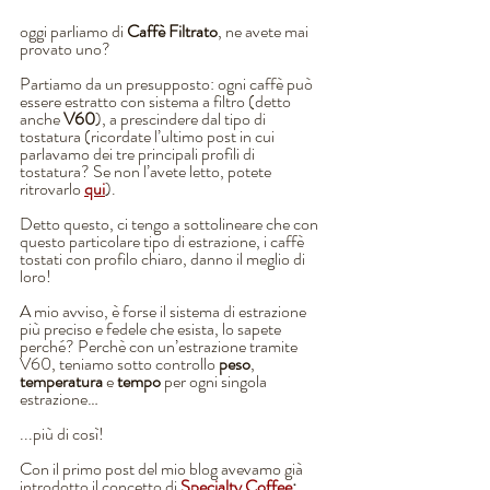
oggi parliamo di
 Caffè Filtrato
, ne avete mai 
provato uno?
Partiamo da un presupposto: ogni caffè può 
essere estratto con sistema a filtro (detto 
anche 
V60
), a prescindere dal tipo di 
tostatura (ricordate l’ultimo post in cui 
parlavamo dei tre principali profili di 
tostatura? Se non l’avete letto, potete 
ritrovarlo 
qui
). 
Detto questo, ci tengo a sottolineare che con 
questo particolare tipo di estrazione, i caffè 
tostati con profilo chiaro, danno il meglio di 
loro!
A mio avviso, è forse il sistema di estrazione 
più preciso e fedele che esista, lo sapete 
perché? Perchè con un’estrazione tramite 
V60, teniamo sotto controllo 
peso
, 
temperatura
 e 
tempo
 per ogni singola 
estrazione…
...più di così!  
Con il primo post del mio blog avevamo già 
introdotto il concetto di 
Specialty Coffee
;