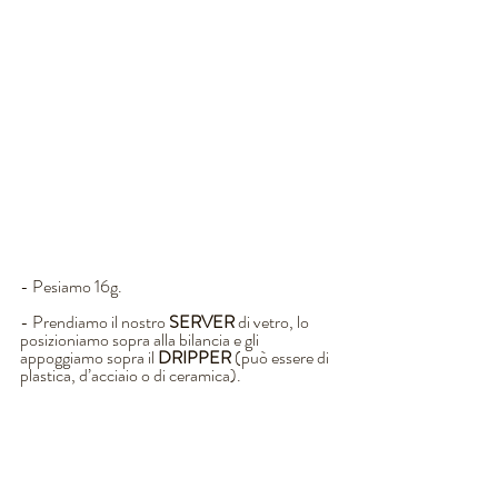
- Pesiamo 16g.
- Prendiamo il nostro
 SERVER
 di vetro, lo 
posizioniamo sopra alla bilancia e gli 
appoggiamo sopra il 
DRIPPER
 (può essere di 
plastica, d’acciaio o di ceramica). 