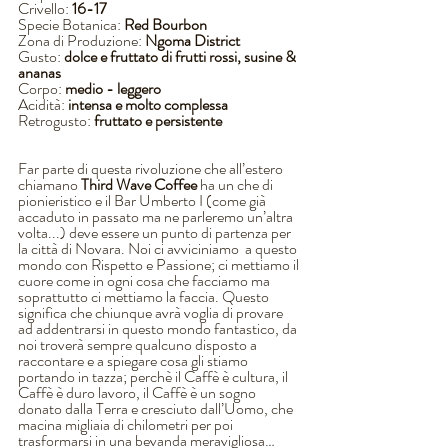
Crivello: 
16-17
Specie Botanica: 
Red Bourbon
Zona di Produzione: 
Ngoma District
Gusto: 
dolce e fruttato di frutti rossi, susine & 
ananas 
Corpo: 
medio - leggero
Acidità: 
intensa e molto complessa
Retrogusto: 
fruttato e persistente
Far parte di questa rivoluzione che all’estero 
chiamano 
Third Wave Coffee 
ha un che di 
pionieristico e il Bar Umberto I (come già 
accaduto in passato ma ne parleremo un’altra 
volta...) deve essere un punto di partenza per 
la città di Novara. Noi ci avviciniamo  a questo 
mondo con Rispetto e Passione; ci mettiamo il 
cuore come in ogni cosa che facciamo ma 
soprattutto ci mettiamo la faccia. Questo 
significa che chiunque avrà voglia di provare 
ad addentrarsi in questo mondo fantastico, da 
noi troverà sempre qualcuno disposto a 
raccontare e a spiegare cosa gli stiamo 
portando in tazza; perchè il Caffè è cultura, il 
Caffè è duro lavoro, il Caffè è un sogno 
donato dalla Terra e cresciuto dall’Uomo, che 
macina migliaia di chilometri per poi 
trasformarsi in una bevanda meravigliosa…