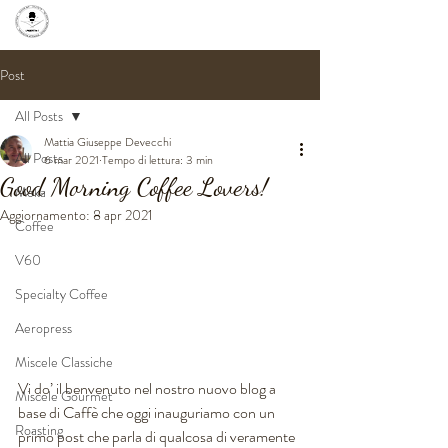
Post
All Posts
Mattia Giuseppe Devecchi
All Posts
6 mar 2021
Tempo di lettura: 3 min
Good Morning Coffee Lovers!
Moka
Aggiornamento:
8 apr 2021
Coffee
V60
Specialty Coffee
Aeropress
Miscele Classiche
Vi do’ il benvenuto nel nostro nuovo blog a 
Miscele Gourmet
base di Caffè che oggi inauguriamo con un 
Roasting
primo post che parla di qualcosa di veramente 