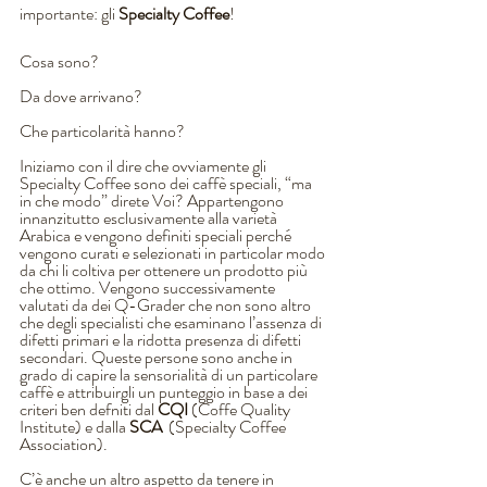
importante: gli 
Specialty Coffee
!  
Cosa sono?  
Da dove arrivano?  
Che particolarità hanno? 
Iniziamo con il dire che ovviamente gli 
Specialty Coffee sono dei caffè speciali, “ma 
in che modo” direte Voi? Appartengono 
innanzitutto esclusivamente alla varietà 
Arabica e vengono definiti speciali perché 
vengono curati e selezionati in particolar modo 
da chi li coltiva per ottenere un prodotto più 
che ottimo. Vengono successivamente 
valutati da dei Q-Grader che non sono altro 
che degli specialisti che esaminano l’assenza di 
difetti primari e la ridotta presenza di difetti 
secondari. Queste persone sono anche in 
grado di capire la sensorialità di un particolare 
caffè e attribuirgli un punteggio in base a dei 
criteri ben defniti dal 
CQI 
(Coffe Quality 
Institute) e dalla 
SCA
  (Specialty Coffee 
Association).  
C’è anche un altro aspetto da tenere in 