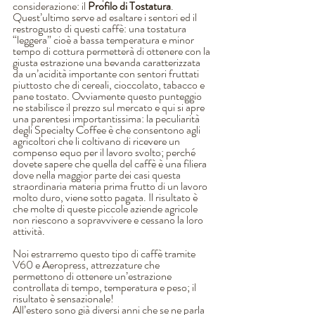
considerazione: il 
Profilo di Tostatura
. 
Quest’ultimo serve ad esaltare i sentori ed il 
restrogusto di questi caffè: una tostatura 
“leggera” cioè a bassa temperatura e minor 
tempo di cottura permetterà di ottenere con la 
giusta estrazione una bevanda caratterizzata 
da un’acidità importante con sentori fruttati 
piuttosto che di cereali, cioccolato, tabacco e 
pane tostato. Ovviamente questo punteggio 
ne stabilisce il prezzo sul mercato e qui si apre 
una parentesi importantissima: la peculiarità 
degli Specialty Coffee è che consentono agli 
agricoltori che li coltivano di ricevere un 
compenso equo per il lavoro svolto; perché 
dovete sapere che quella del caffè è una filiera 
dove nella maggior parte dei casi questa 
straordinaria materia prima frutto di un lavoro 
molto duro, viene sotto pagata. Il risultato è 
che molte di queste piccole aziende agricole 
non riescono a sopravvivere e cessano la loro 
attività.
Noi estrarremo questo tipo di caffè tramite 
V60 e Aeropress, attrezzature che 
permettono di ottenere un’estrazione 
controllata di tempo, temperatura e peso; il 
risultato è sensazionale!
All’estero sono già diversi anni che se ne parla 