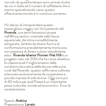
ma solo da qualche tempo sono arrivati anche 
da noi in Italia ed il numero di caffetterie che si 
stanno specializzando verso questo 
affascinante mondo è in continuo aumento.
Ho deciso di intraprendere questo 
meraviglioso viaggio con Voi partendo dal 
Rwanda
, una terra fantastica situata 
nell'Africa centro-orientale nella fascia 
equatoriale; dal clima incredibilmente 
temperato, lambita da diversi fiumi e di 
conformazione prevalentemente montuosa, 
con presenza di diversi vulcani attualmente 
attivi. 
Rwanda Ishema Women Wet Mill
 è un 
progetto nato nel 2014 che ha come obiettivo 
la creazione ed il miglioramento delle 
condizioni lavorative delle donne nelle zone 
rurali del Rwanda: questo caffè viene coltivato 
e lavorato esclusivamente da cooperative e 
piccole imprese di sole donne. Oggi sono più 
di 40 mila e per quel Paese è un importante 
passo culturale, sociale ed economico. Ecco le 
caratteristiche:
Specie: 
Arabica
Preparazione: 
Lavato