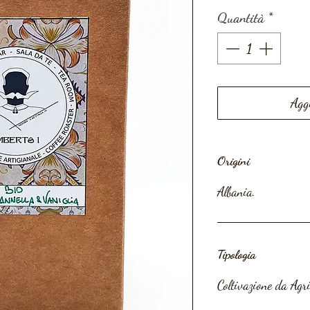
Quantità
*
Agg
Origini
Albania.
Tipologia
Coltivazione da Agri