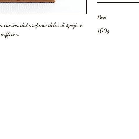
Peso
a canina dal profumo dolce di spezie e
100g
caffeina.