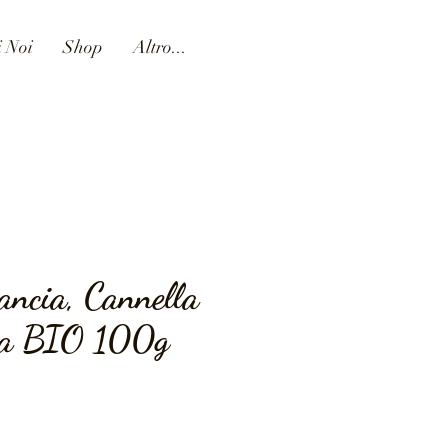
i Noi
Shop
Altro...
ancia, Cannella
ia BIO 100g