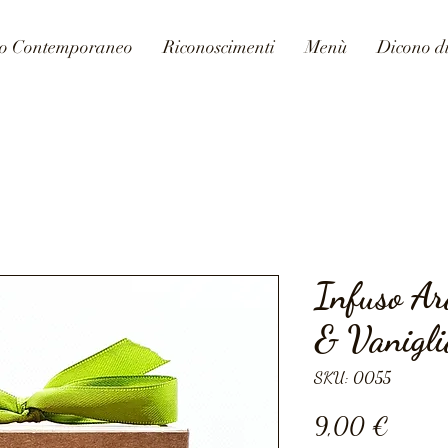
vo Contemporaneo
Riconoscimenti
Menù
Dicono d
Infuso Ar
& Vanigl
SKU: 0055
Prezzo
9,00 €