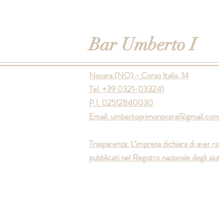
Bar Umberto I
Novara (NO) - Corso Italia, 14
Tel. +39 0321-033241
P.I. 02512840030
Email:
umbertoprimonovara@gmail.com
Trasparenza: L’impresa dichiara di aver ri
pubblicati nel Registro nazionale degli aiut