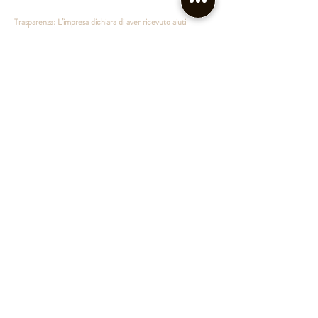
Trasparenza: L’impresa dichiara di aver ricevuto aiuti
pubblicati nel Registro nazionale degli aiuti di Stato.
©2020 by Bar Umberto I. Proudly
created with
Wix.com
Back to top