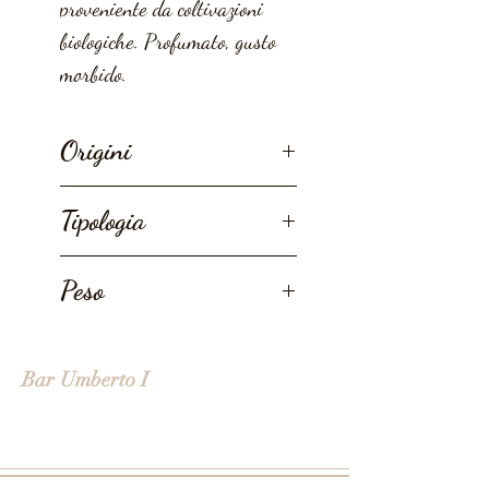
proveniente da coltivazioni
biologiche. Profumato, gusto
morbido.
Origini
Sri Lanka.
Tipologia
Coltivazione da Agricoltura
Peso
Biologica.
100g
Bar Umberto I