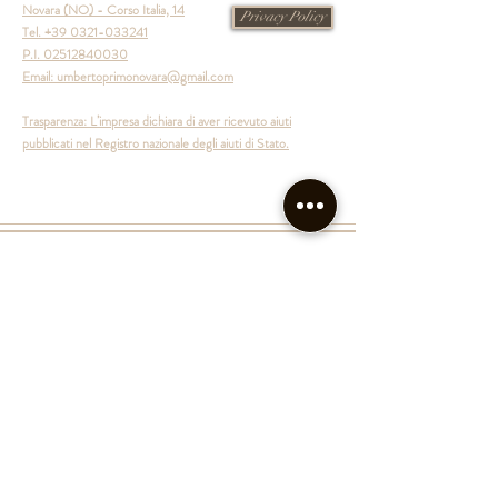
Novara (NO) - Corso Italia, 14
Privacy Policy
Tel. +39 0321-033241
P.I.
02512840030
Email:
umbertoprimonovara@gmail.com
Trasparenza: L’impresa dichiara di aver ricevuto aiuti
pubblicati nel Registro nazionale degli aiuti di Stato.
©2020 by Bar Umberto I. Proudly
created with
Wix.com
Back to top