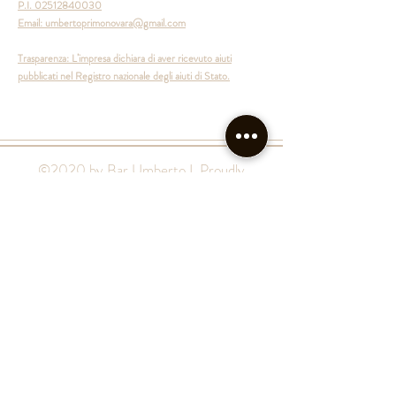
P.I.
02512840030
Email:
umbertoprimonovara@gmail.com
Trasparenza: L’impresa dichiara di aver ricevuto aiuti
pubblicati nel Registro nazionale degli aiuti di Stato.
©2020 by Bar Umberto I. Proudly
created with
Wix.com
Back to top