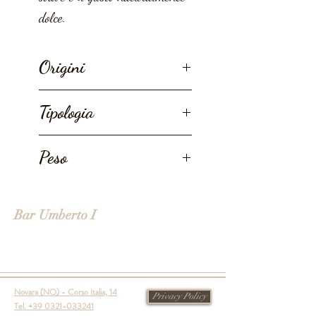
dolce.
Origini
Albania.
Tipologia
Coltivazione da Agricoltura
Peso
Biologica.
50g
Bar Umberto I
Novara (NO) - Corso Italia, 14
Privacy Policy
Tel. +39 0321-033241