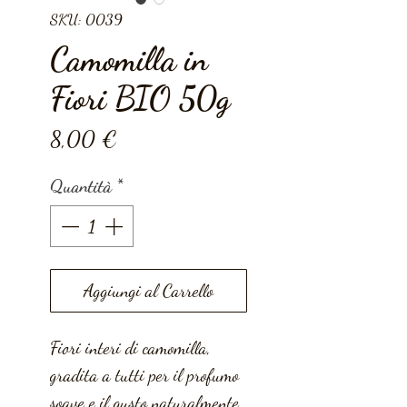
SKU: 0039
Camomilla in
Fiori BIO 50g
Prezzo
8,00 €
Quantità
*
Aggiungi al Carrello
Fiori interi di camomilla,
gradita a tutti per il profumo
soave e il gusto naturalmente