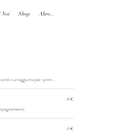
i Noi
Shop
Altro...
di o un'aggiunta per i primi...
4 €
compagnamento.
4 €