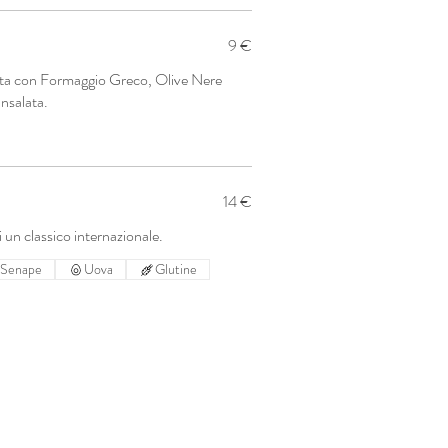
9 €
sta con Formaggio Greco, Olive Nere
Insalata.
14 €
 un classico internazionale.
Senape
Uova
Glutine