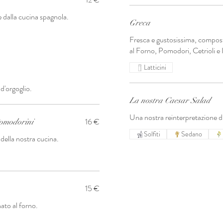
 dalla cucina spagnola.
Greca
Fresca e gustosissima, compo
al Forno, Pomodori, Cetrioli e 
Latticini
d'orgoglio.
La nostra Caesar Salad
Una nostra reinterpretazione di
16 €
Pomodorini
Solfiti
Sedano
della nostra cucina.
15 €
ato al forno.