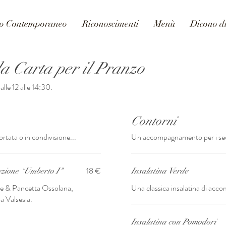
vo Contemporaneo
Riconoscimenti
Menù
Dicono d
la Carta per il Pranzo
lle 12 alle 14:30.
Contorni
portata o in condivisione...
Un accompagnamento per i secon
18 €
ezione "Umberto I"
Insalatina Verde
se & Pancetta Ossolana,
Una classica insalatina di ac
a Valsesia.
Insalatina con Pomodori