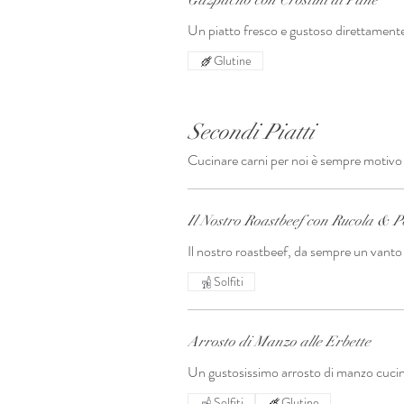
Gazpacho con Crostini di Pane
Un piatto fresco e gustoso direttamente
Glutine
Secondi Piatti
Cucinare carni per noi è sempre motivo 
Il Nostro Roastbeef con Rucola & 
Il nostro roastbeef, da sempre un vanto 
Solfiti
Arrosto di Manzo alle Erbette
Un gustosissimo arrosto di manzo cucin
Solfiti
Glutine