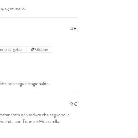
compagnamento.
4 €
menti surgelati
Glutine
 che non segue stagionalità.
9 €
ratterizzata da verdure che seguono la
arricchita con Tonno e Mozzarella.