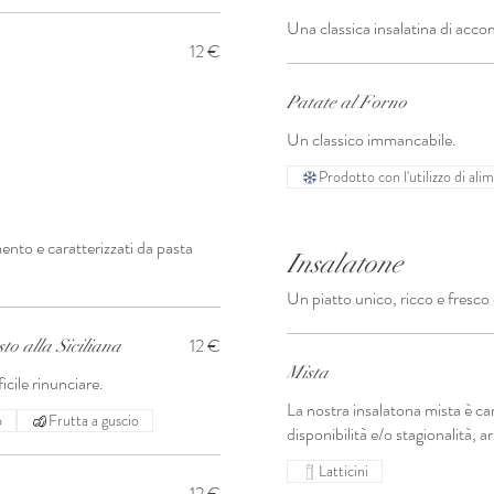
Una classica insalatina di ac
12 €
Patate al Forno
Un classico immancabile.
Prodotto con l'utilizzo di ali
mento e caratterizzati da pasta
Insalatone
Un piatto unico, ricco e fresco
12 €
to alla Siciliana
Mista
icile rinunciare.
La nostra insalatona mista è ca
o
Frutta a guscio
disponibilità e/o stagionalità, 
Latticini
12 €