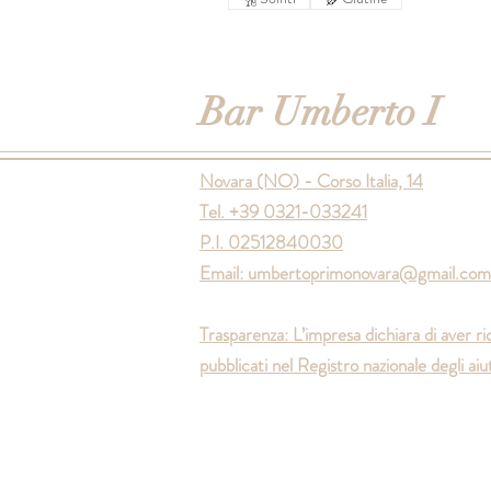
Bar Umberto I
Novara (NO) - Corso Italia, 14
Tel. +39 0321-033241
P.I. 02512840030
Email:
umbertoprimonovara@gmail.com
Trasparenza: L’impresa dichiara di aver ri
pubblicati nel Registro nazionale degli aiut